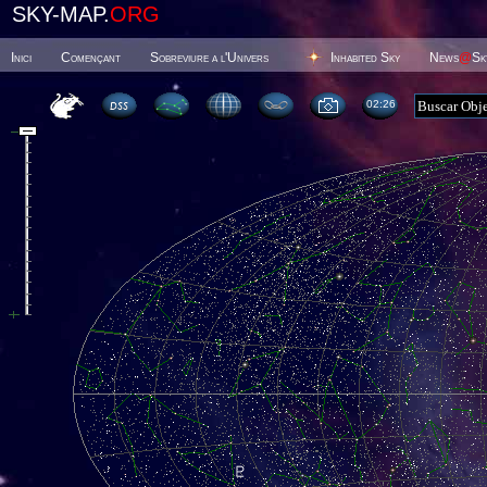
SKY-MAP.
ORG
Inici
Començant
Sobreviure a l'Univers
Inhabited Sky
News
@
Sk
02 26