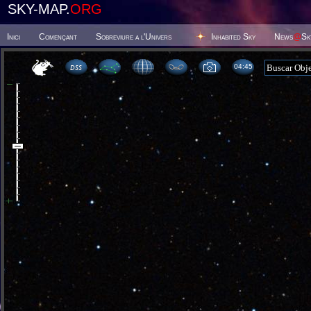
SKY-MAP.
ORG
Inici
Començant
Sobreviure a l'Univers
Inhabited Sky
News
@
Sk
04 45