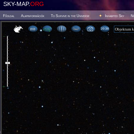
SKY-MAP.
ORG
Főoldal
Alapinformációk
To Survive in the Universe
Inhabited Sky
N
20 38