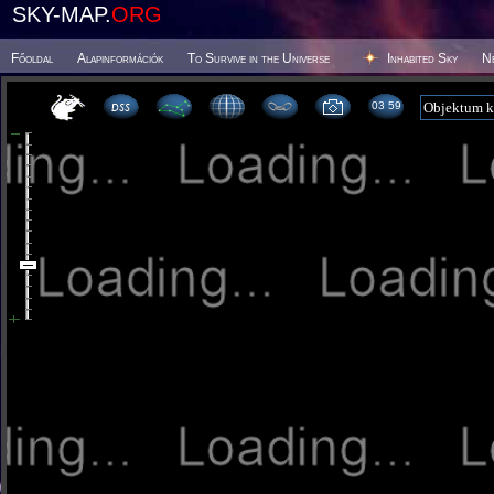
SKY-MAP.
ORG
Főoldal
Alapinformációk
To Survive in the Universe
Inhabited Sky
N
03 59