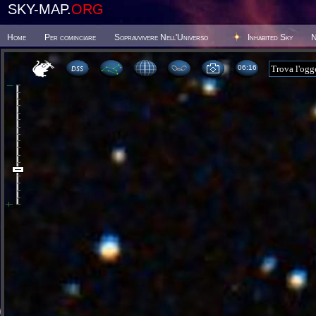
SKY-MAP.
ORG
Home
Per cominciare
Sopravvivere Nell'Universo
Inhabited Sky
N
06 16