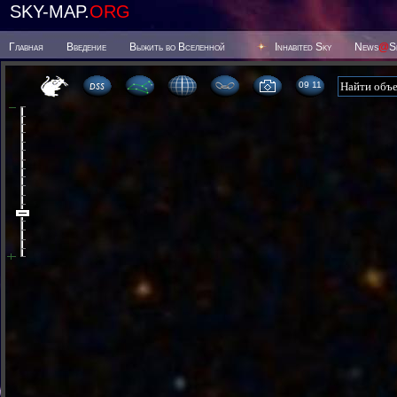
SKY-MAP.
ORG
Главная
Введение
Выжить во Вселенной
Inhabited Sky
News
@
S
09:11