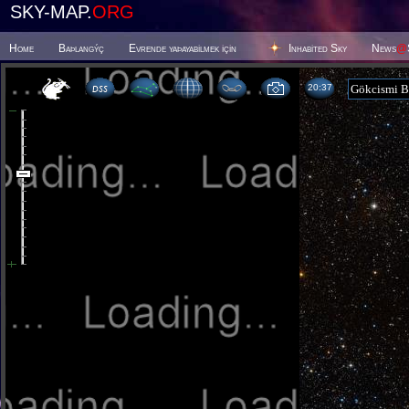
SKY-MAP.
ORG
Home
Baþlangýç
Evrende yaþayabilmek için
Inhabited Sky
News
@
20 37