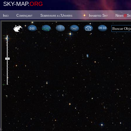
SKY-MAP.
ORG
Inici
Començant
Sobreviure a l'Univers
Inhabited Sky
News
@
Sk
06 10