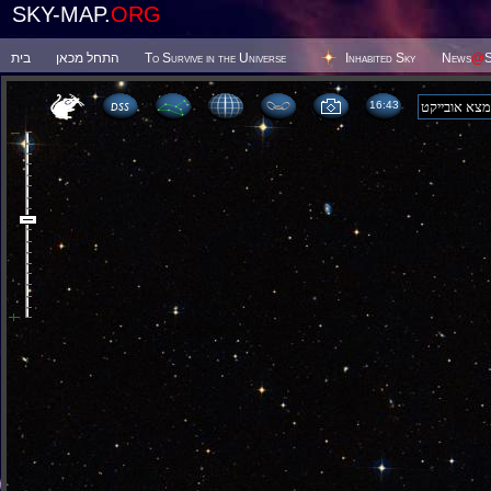
SKY-MAP.
ORG
בית
התחל מכאן
To Survive in the Universe
Inhabited Sky
News
@
S
16 43