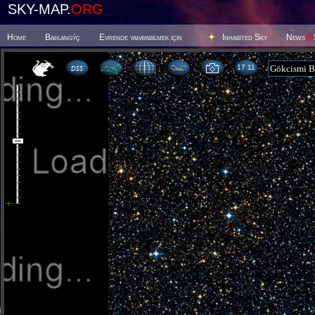
SKY-MAP.
ORG
Home
Baþlangýç
Evrende yaþayabilmek için
Inhabited Sky
News
@
17:11