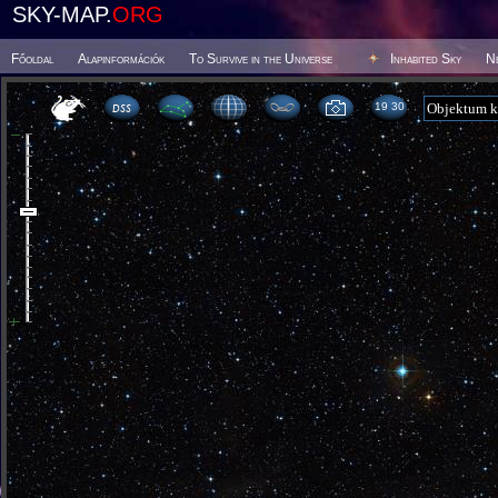
SKY-MAP.
ORG
Főoldal
Alapinformációk
To Survive in the Universe
Inhabited Sky
N
19 30