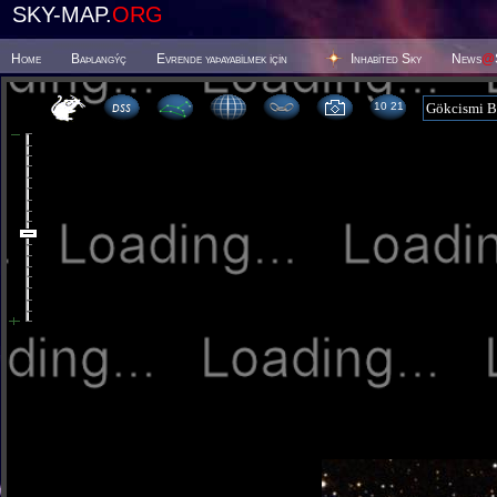
SKY-MAP.
ORG
Home
Baþlangýç
Evrende yaþayabilmek için
Inhabited Sky
News
@
10:21