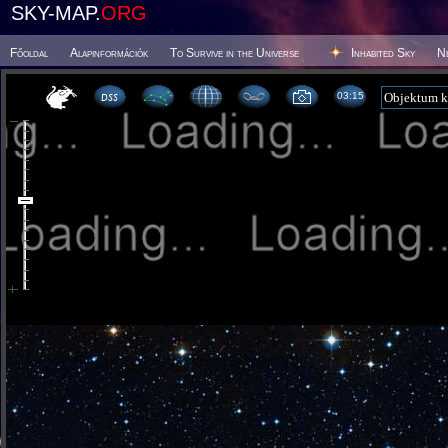
SKY-MAP.
ORG
Főoldal
Alapinformációk
To Survive in the Universe
Inhabited Sky
N
03:15