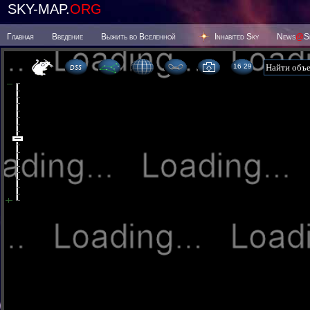
SKY-MAP.
ORG
Главная
Введение
Выжить во Вселенной
Inhabited Sky
News
@
S
16:29