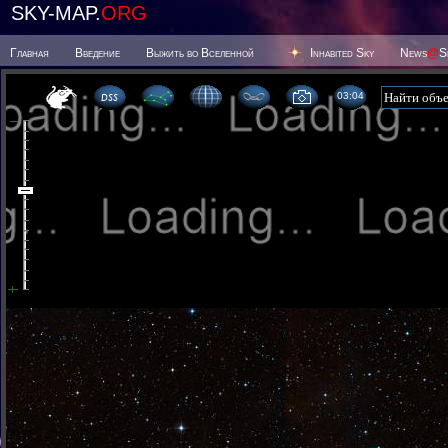
SKY-MAP.
ORG
Главная
Введение
Выжить во Вселенной
Inhabited Sky
News
@
S
03 04