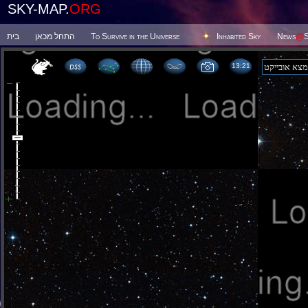
SKY-MAP.
ORG
בית
התחל מכאן
To Survive in the Universe
Inhabited Sky
News
@
S
13 21