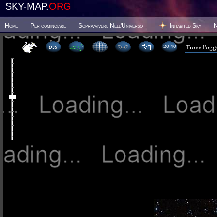
SKY-MAP.
ORG
Home
Per cominciare
Sopravvivere Nell'Universo
Inhabited Sky
N
20 40