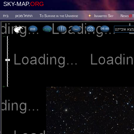
SKY-MAP.
ORG
בית
התחל מכאן
To Survive in the Universe
Inhabited Sky
News
@
S
06 48