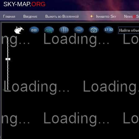
SKY-MAP.
ORG
Главная
Введение
Выжить во Вселенной
Inhabited Sky
News
@
S
17:32