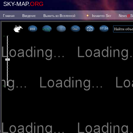
SKY-MAP.
ORG
Главная
Введение
Выжить во Вселенной
Inhabited Sky
News
@
S
07 24