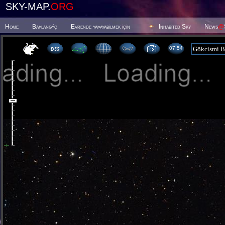
SKY-MAP.
ORG
Home
Baþlangýç
Evrende yaþayabilmek için
Inhabited Sky
News
@
07:54