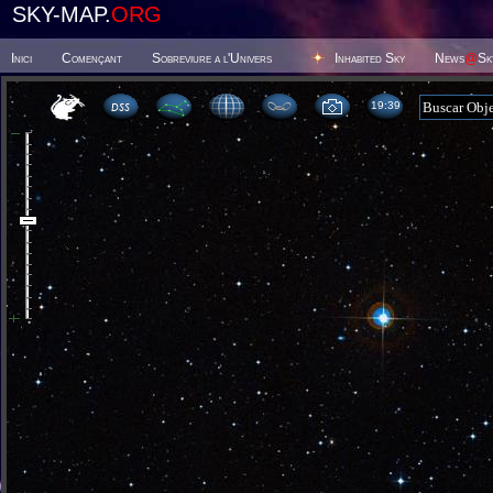
SKY-MAP.
ORG
Inici
Començant
Sobreviure a l'Univers
Inhabited Sky
News
@
Sk
19 39