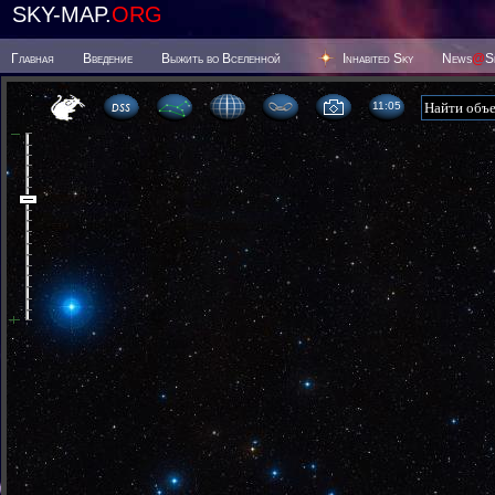
SKY-MAP.
ORG
Главная
Введение
Выжить во Вселенной
Inhabited Sky
News
@
S
11 05