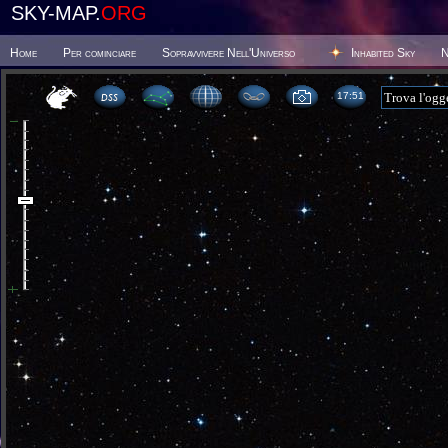
SKY-MAP.
ORG
Home
Per cominciare
Sopravvivere Nell'Universo
Inhabited Sky
N
17 51