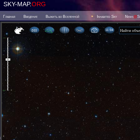
SKY-MAP.
ORG
Главная
Введение
Выжить во Вселенной
Inhabited Sky
News
@
S
11:04