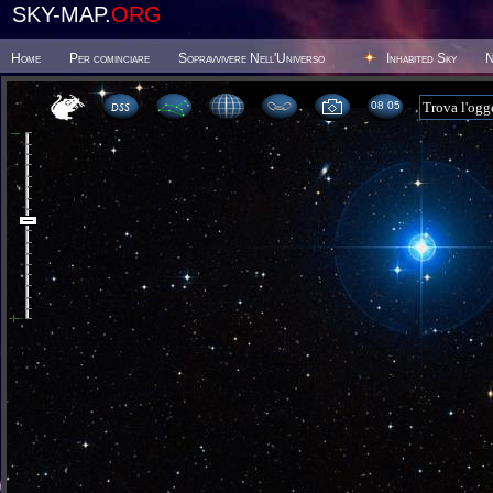
SKY-MAP.
ORG
Home
Per cominciare
Sopravvivere Nell'Universo
Inhabited Sky
N
08:05