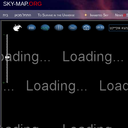
SKY-MAP.
ORG
בית
התחל מכאן
To Survive in the Universe
Inhabited Sky
News
@
S
19:51