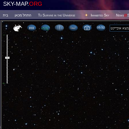
SKY-MAP.
ORG
בית
התחל מכאן
To Survive in the Universe
Inhabited Sky
News
@
S
05 52