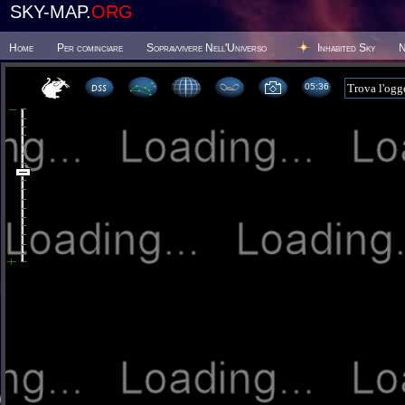
SKY-MAP.
ORG
Home
Per cominciare
Sopravvivere Nell'Universo
Inhabited Sky
N
05 36