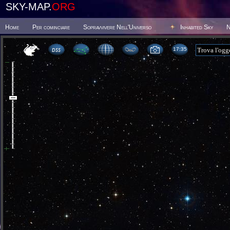
SKY-MAP.
ORG
Home
Per cominciare
Sopravvivere Nell'Universo
Inhabited Sky
N
17:35