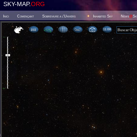
SKY-MAP.
ORG
Inici
Començant
Sobreviure a l'Univers
Inhabited Sky
News
@
Sk
11:08