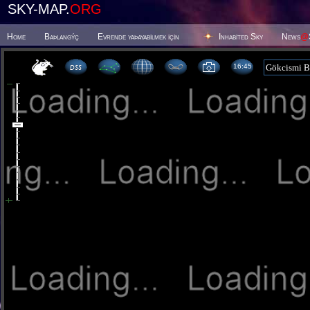
SKY-MAP.
ORG
Home
Baþlangýç
Evrende yaþayabilmek için
Inhabited Sky
News
@
16 45