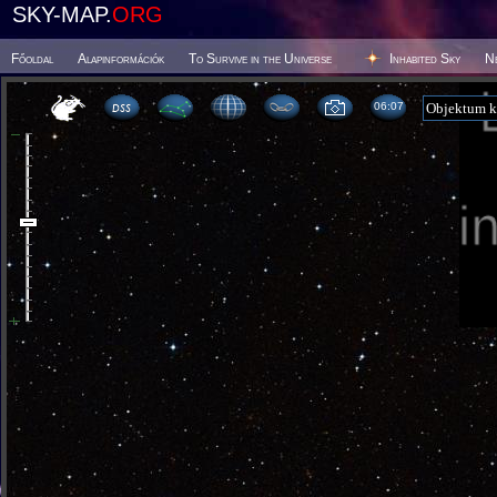
SKY-MAP.
ORG
Főoldal
Alapinformációk
To Survive in the Universe
Inhabited Sky
N
06 07