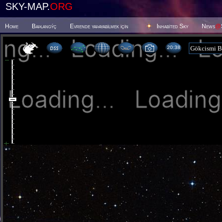
SKY-MAP.
ORG
Home
Baþlangýç
Evrende yaþayabilmek için
Inhabited Sky
News
@
20 38