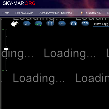
SKY-MAP.
ORG
Home
Per cominciare
Sopravvivere Nell'Universo
Inhabited Sky
N
17 26