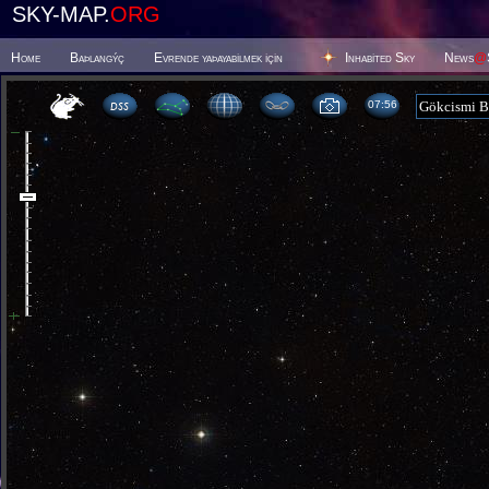
SKY-MAP.
ORG
Home
Baþlangýç
Evrende yaþayabilmek için
Inhabited Sky
News
@
07 56