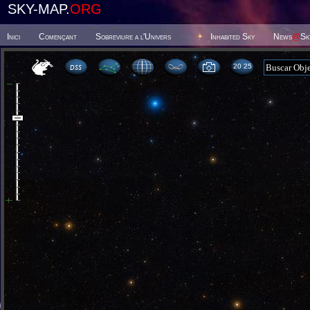
SKY-MAP.
ORG
Inici
Començant
Sobreviure a l'Univers
Inhabited Sky
News
@
Sk
20:25