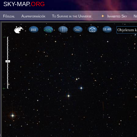
SKY-MAP.
ORG
Főoldal
Alapinformációk
To Survive in the Universe
Inhabited Sky
N
11 48