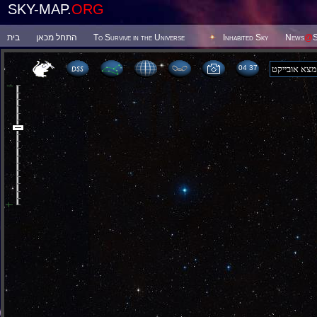
SKY-MAP.
ORG
בית
התחל מכאן
To Survive in the Universe
Inhabited Sky
News
@
S
04:37