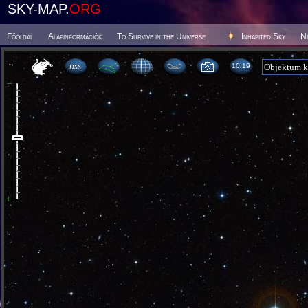
SKY-MAP.
ORG
Főoldal
Alapinformációk
To Survive in the Universe
Inhabited Sky
N
10 19