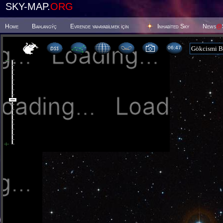
SKY-MAP.
ORG
Home
Baþlangýç
Evrende yaþayabilmek için
Inhabited Sky
News
@
06 47