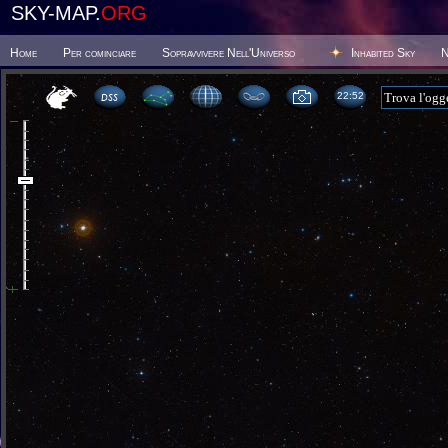
SKY-MAP.
ORG
Home
Per cominciare
Sopravvivere Nell'Universo
Inhabited Sky
N
22:52