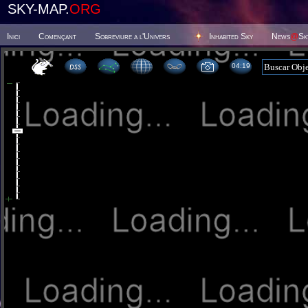
SKY-MAP.
ORG
Inici
Començant
Sobreviure a l'Univers
Inhabited Sky
News
@
Sk
04 19