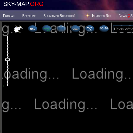
SKY-MAP.
ORG
Главная
Введение
Выжить во Вселенной
Inhabited Sky
News
@
S
00 46