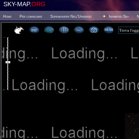
SKY-MAP.
ORG
Home
Per cominciare
Sopravvivere Nell'Universo
Inhabited Sky
N
08 54