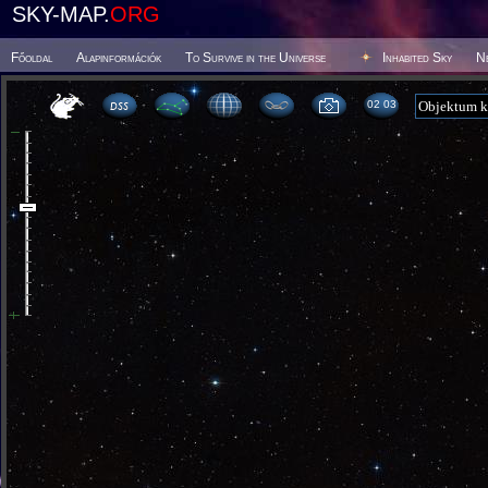
SKY-MAP.
ORG
Főoldal
Alapinformációk
To Survive in the Universe
Inhabited Sky
N
02:03