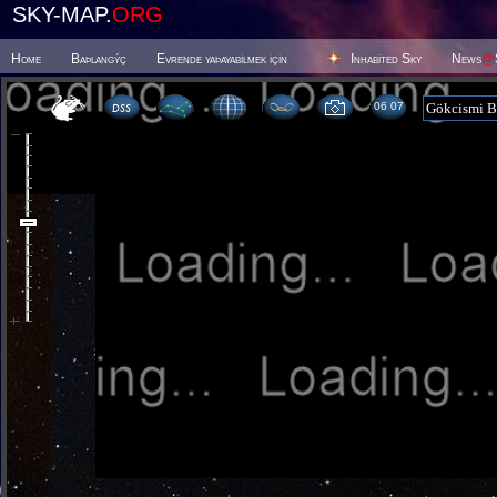
SKY-MAP.
ORG
Home
Baþlangýç
Evrende yaþayabilmek için
Inhabited Sky
News
@
06:07