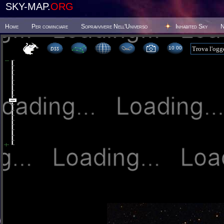
SKY-MAP.
ORG
Home
Per cominciare
Sopravvivere Nell'Universo
Inhabited Sky
N
10:00