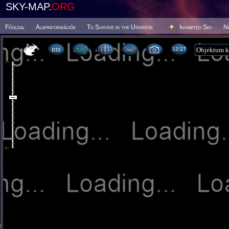
SKY-MAP.
ORG
Főoldal
Alapinformációk
To Survive in the Universe
Inhabited Sky
N
12 17