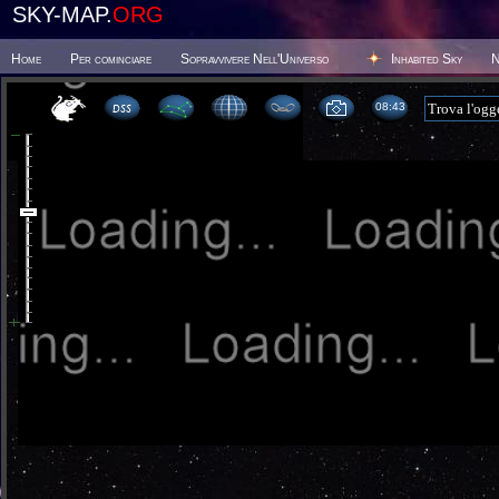
SKY-MAP.
ORG
Home
Per cominciare
Sopravvivere Nell'Universo
Inhabited Sky
N
08 43